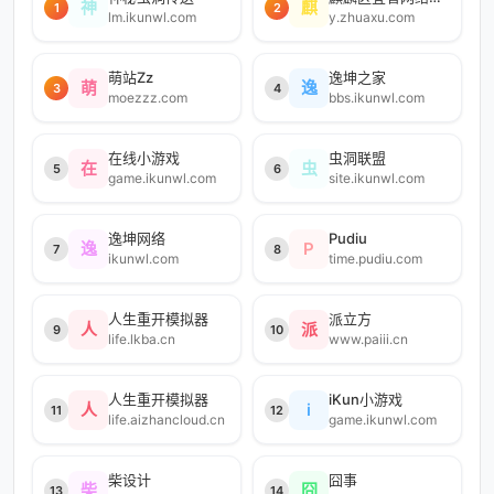
神
麒
1
2
lm.ikunwl.com
y.zhuaxu.com
萌站Zz
逸坤之家
萌
逸
3
4
moezzz.com
bbs.ikunwl.com
在线小游戏
虫洞联盟
在
虫
5
6
game.ikunwl.com
site.ikunwl.com
逸坤网络
Pudiu
逸
P
7
8
ikunwl.com
time.pudiu.com
人生重开模拟器
派立方
人
派
9
10
life.lkba.cn
www.paiii.cn
人生重开模拟器
iKun小游戏
人
i
11
12
life.aizhancloud.cn
game.ikunwl.com
柴设计
囧事
柴
囧
13
14