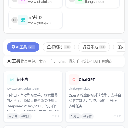
www.chaiui.cn
jiongshi.com
云梦社区
云
15
www.ymsq.cn
AI工具
视频站
音乐站
小
20
30
14
AI工具
收录豆包、文心一言、Kimi、通义千问等热门AI工具站点
问
问小白：
C
ChatGPT
www.wenxiaobai.com
chat.openai.com
问小白 - 主动型AI助手，探索世界
OpenAI推出的AI对话模型，支持自
的AI搭子。顶级大模型免费使用，
然语言对话、写作、编程、分析等
Deepseek R1/V3/V3.1、问小白5
多种任务
对标Openai-GPT5，支持AI联网搜
问小白
AI助手
918
AI对话
AI写作
281
索、AI学术搜索，Deep
Research，AI图片编辑和生成，AI
智能体情感陪伴