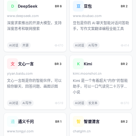
D
DeepSeek
豆
豆包
BR 6
BR 2
www.deepseek.com
www.doubao.com
深度求索推出的开源大模型，支持
豆包是你的 AI 聊天智能对话问答助
深度思考和联网搜索
手，写作文案翻译编程全能工具
AI对话
开源
470
AI对话
AI写作
414
文
文心一言
K
Kimi
BR 3
BR 2
yiyan.baidu.com
kimi.moonshot.cn
文心一言既是你的智能伙伴，可以
Kimi 是一个有着超大"内存"的智能
陪你聊天、回答问题、画图识图
助手，可以一口气读完二十万字的
小说
AI对话
AI写作
519
AI对话
长文本
370
通
通义千问
智
智谱清言
BR 1
BR 2
www.tongyi.com
chatglm.cn