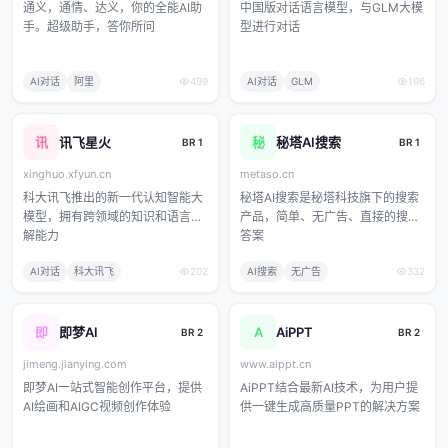
通义，通情、达义，你的全能AI助
中国版对话语言模型，与GLM大模
手。超级助手，答你所问
型进行对话
AI对话
阿里
499
AI对话
GLM
196
讯
讯飞星火
秘
秘塔AI搜索
BR 1
BR 1
xinghuo.xfyun.cn
metaso.cn
科大讯飞推出的新一代认知智能大
秘塔AI搜索是秘塔科技旗下的搜索
模型，拥有跨领域的知识和语言理
产品，简单、无广告、直接的搜索
解能力
答案
AI对话
科大讯飞
202
AI搜索
无广告
332
即
即梦AI
A
AiPPT
BR 2
BR 2
jimeng.jianying.com
www.aippt.cn
即梦AI一站式智能创作平台，提供
AiPPT结合最新AI技术，为用户提
AI绘画和AIGC视频创作体验
供一键生成高质量PPT的解决方案